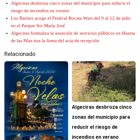
Algeciras desbroza cinco zonas del municipio para reducir el
riesgo de incendios en verano
Los Barrios acoge el Festival Bocata Wars del 9 al 12 de julio
en el Parque Sor María José
Algeciras formaliza la asunción de servicios públicos en Huerta
de las Pilas tras la firma del acta de recepción
Relacionado
Algeciras desbroza cinco
zonas del municipio para
reducir el riesgo de
incendios en verano