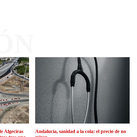
ÓN
de Algeciras
Andalucía, sanidad a la cola: el precio de no