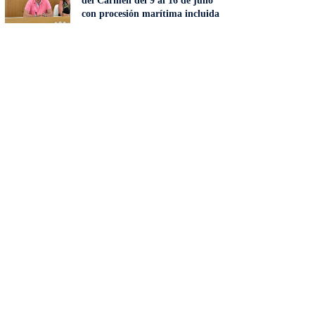
del Carmen del 9 al 16 de julio
con procesión marítima incluida