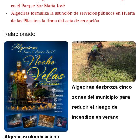
en el Parque Sor María José
Algeciras formaliza la asunción de servicios públicos en Huerta
de las Pilas tras la firma del acta de recepción
Relacionado
Algeciras desbroza cinco
zonas del municipio para
reducir el riesgo de
incendios en verano
Algeciras alumbrará su