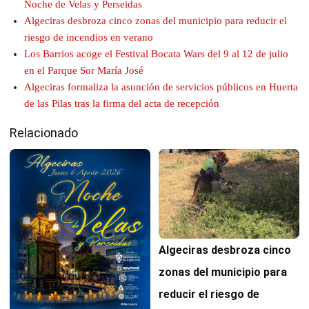
Noche de Velas y Perseidas
Algeciras desbroza cinco zonas del municipio para reducir el
riesgo de incendios en verano
Los Barrios acoge el Festival Bocata Wars del 9 al 12 de julio
en el Parque Sor María José
Algeciras formaliza la asunción de servicios públicos en Huerta
de las Pilas tras la firma del acta de recepción
Relacionado
Algeciras desbroza cinco
zonas del municipio para
reducir el riesgo de