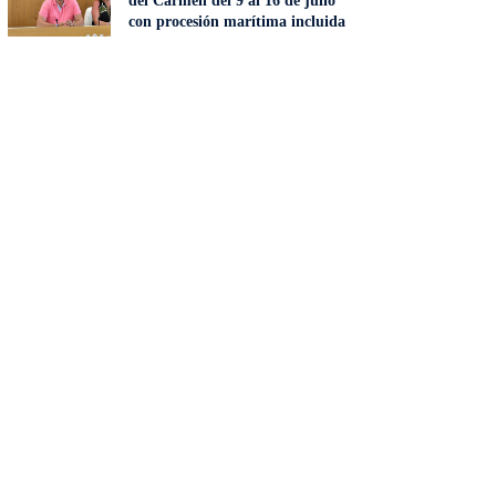
del Carmen del 9 al 16 de julio
con procesión marítima incluida