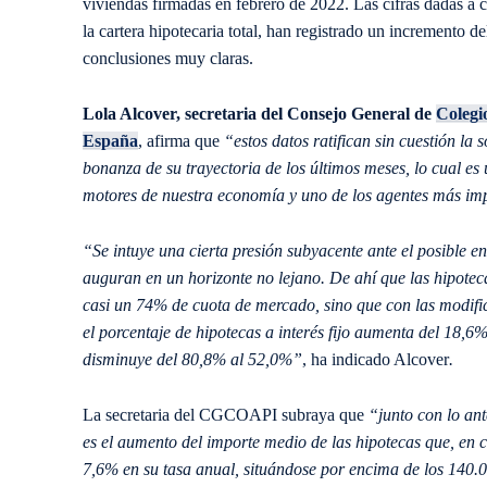
viviendas firmadas en febrero de 2022. Las cifras dadas a 
la cartera hipotecaria total, han registrado un incremento de
conclusiones muy claras.
Lola Alcover, secretaria del Consejo General de
Colegi
España
, afirma que
“estos datos ratifican sin cuestión la
bonanza de su trayectoria de los últimos meses, lo cual e
motores de nuestra economía y uno de los agentes más im
“Se intuye una cierta presión subyacente ante el posible en
auguran en un horizonte no lejano. De ahí que las hipotecas
casi un 74% de cuota de mercado, sino que con las modific
el porcentaje de hipotecas a interés fijo aumenta del 18,6%
disminuye del 80,8% al 52,0%”
, ha indicado Alcover
.
La secretaria del CGCOAPI subraya que
“junto con lo ant
es el aumento del importe medio de las hipotecas que, en c
7,6% en su tasa anual, situándose por encima de los 140.