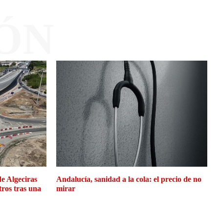
ÓN
de Algeciras
Andalucía, sanidad a la cola: el precio de no
tros tras una
mirar