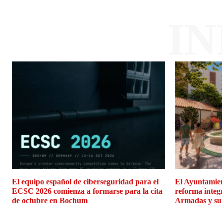
I
El equipo español de ciberseguridad para el
El Ayuntamien
ECSC 2026 comienza a formarse para la cita
reforma integ
de octubre en Bochum
Armadas y su