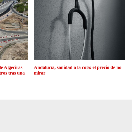
de Algeciras
Andalucía, sanidad a la cola: el precio de no
tros tras una
mirar