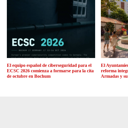
El equipo español de ciberseguridad para el
El Ayuntamien
ECSC 2026 comienza a formarse para la cita
reforma integ
de octubre en Bochum
Armadas y su