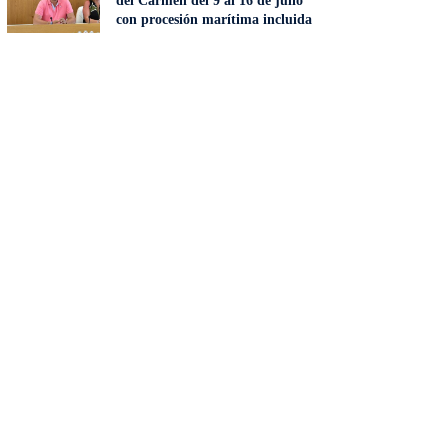
del Carmen del 9 al 16 de julio
con procesión marítima incluida