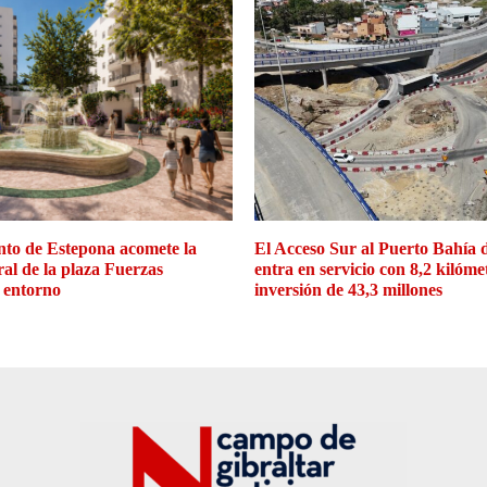
to de Estepona acomete la
El Acceso Sur al Puerto Bahía 
ral de la plaza Fuerzas
entra en servicio con 8,2 kilóme
 entorno
inversión de 43,3 millones