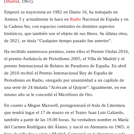
(
Madrid
, 1961).
Empezó su trayectoria en 1982 en Diario 16, ha trabajado en
Antena 3 y actualmente lo hace en
Radio
Nacional de España y en
la Cadena Ser, con espacios centrados en distintos aspectos
históricos, que también son el objeto de sus libros. Su última obra,
de 2021, se titula “Cualquier tiempo pasado fue anterior”.
Ha recibido numerosos premios, entre ellos el Premio Ondas 2016,
el premio Andalucía de Periodismo 2005, el Villa de Madrid y el
premio Internacional de Relatos de Paradores de España. En abril
de 2010 recibió el Premio Internacional Rey de España de
Periodismo en Radio, otorgado por unanimidad a un capítulo de
una serie de 24 titulada “Acércate al Quijote”. Igualmente, en ese
mismo año se le concedió el Micrófono de Oro.
En cuanto a Megan Maxwell, protagonizará el Aula de Literatura
que tendrá lugar el 17 de marzo en el Teatro Juan Luis Galiardo,
también a partir de las 19.00 horas. Su verdadero nombre es María
del Carmen Rodríguez del Álamo, y nació en Alemania en 1965, si
bien de niña fue a vivir a Madrid. Comenzó en la literatura a raíz