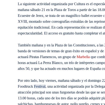
La siguiente actividad organizada por Cultura es el espect
mañana sábado 21 en la Plaza de Toros a partir de las 18.
Ecuestre de Jerez, se trata de un magnífico ballet ecuestre
XVIII, montado sobre coreografías extraídas de las reprisse
equitación tradicional. En cada representación se realizan 
espectacularidad. El acceso es gratuito hasta completar el a
También mañana y en la Plaza de las Constituciones, a las
banda de versiones de temas de gran éxito en español y de l
actuará Piratas Flamencos, un grupo de
Marbella
que combin
horas actuará La Perra Blanco, un trío de intérpretes campo
años 50, y que ha actuado en muchos lugares de España co
Por otro lado, hoy viernes, mañana sábado y el domingo 22
Foodtruck
Festival
, una actividad organizada por la Deleg
atracción principal son unas furgonetas desde las que se serv
13.00 horas, cada uno de los tres días se podrán adquirir 
salchichas, hamburguesas de autor, pollo sureño, crepes y 