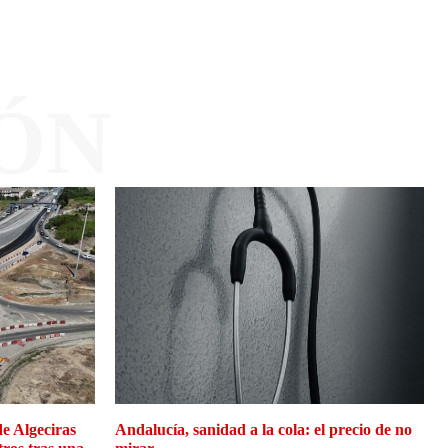
ÓN
de Algeciras
Andalucía, sanidad a la cola: el precio de no