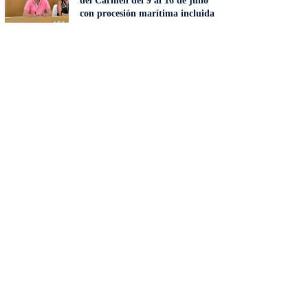
del Carmen del 9 al 16 de julio
con procesión marítima incluida