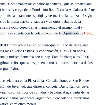
áculo “Cómo bailan los caballos andaluces”, que se desarrollará
00 horas. A cargo de la Fundación Real Escuela Andaluza de Arte
 con música netamente española y vestuario a la usanza del siglo
s de la doma clásica y vaquera y de otros trabajos de la
de seis a ocho coreografías manteniendo el mismo nivel y
foro, y se cuenta con la colaboración de la
Diputación
de
Cádiz
.
 20.00 horas actuará el grupo sanroqueño La Mala Hora, una
os más diversos estilos. A continuación, a las 21.30 horas,
a la música flamenca con el pop. Para finalizar, a las 23.00
gibraltareños que se inspira en la música norteamericana de los
n gran éxito.
 se celebrará en la Plaza de las Constituciones el San Roque
ación de Juventud, que dirige el concejal David Ramos, cuya
irán distintos tipos de comidas y bebidas. Así, a partir de las
platos cubanos, japoneses, argentinos, venezolanos, mexicanos,
wafles, entre otros menús.