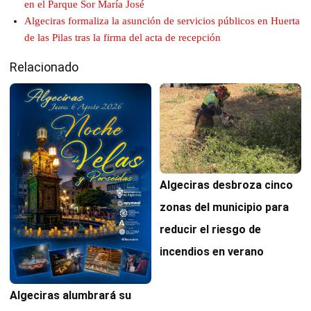
en el Parque Sor María José
Algeciras formaliza la asunción de servicios públicos en Huerta
de las Pilas tras la firma del acta de recepción
Relacionado
Algeciras desbroza cinco
zonas del municipio para
reducir el riesgo de
incendios en verano
Algeciras alumbrará su