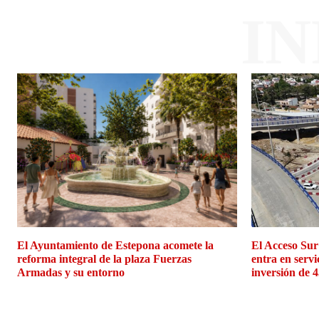
I
El Ayuntamiento de Estepona acomete la
El Acceso Sur
reforma integral de la plaza Fuerzas
entra en servi
Armadas y su entorno
inversión de 4