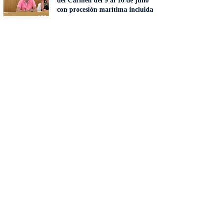
del Carmen del 9 al 16 de julio
con procesión marítima incluida