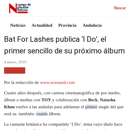
Buscar
Noticias
Actualidad
Provincia
Andalucía
Bat For Lashes publica ‘I Do’, el
primer sencillo de su próximo álbum
4 marzo, 2016 ·
MÚSICA
Por la redacción de
www.oceaund.com
Cuatro años después, con carrera cinematográfica de por medio,
álbum a medias con
TOY
y colaboración con
Beck
,
Natasha
Khan
vuelve a las andadas para adelantar el
primer
single del que
será su -también-
cuarto
álbum.
La cantante británica ha compartido ‘I Do’, tema cuyo título hace