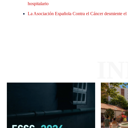
hospitalario
La Asociación Española Contra el Cáncer desmiente el 
I