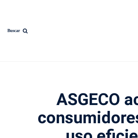
Buscar
ASGECO ac
consumidores
uso eficie