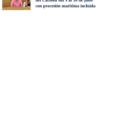
del Carmen del 9 al 16 de julio
con procesión marítima incluida