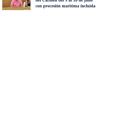
del Carmen del 9 al 16 de julio
con procesión marítima incluida