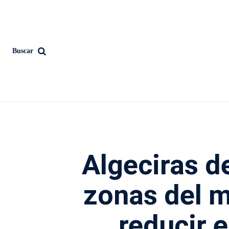
Buscar
Algeciras d
zonas del m
reducir e