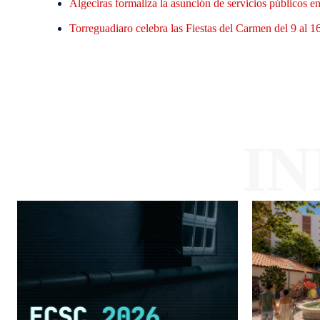
Algeciras formaliza la asunción de servicios públicos en 
Torreguadiaro celebra las Fiestas del Carmen del 9 al 1
I