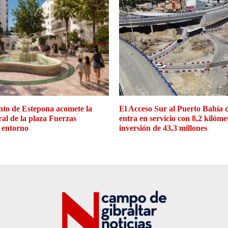
to de Estepona acomete la
El Acceso Sur al Puerto Bahía 
ral de la plaza Fuerzas
entra en servicio con 8,2 kilóme
 entorno
inversión de 43,3 millones