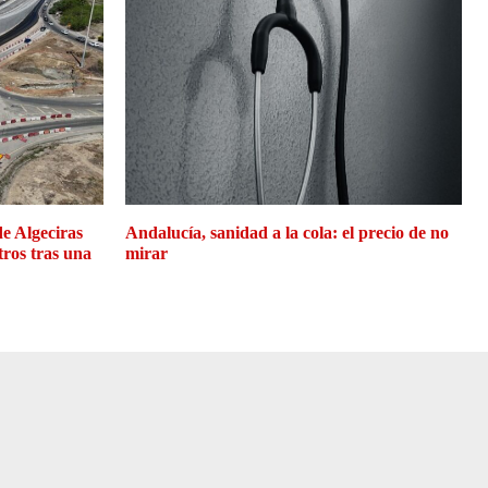
de Algeciras
Andalucía, sanidad a la cola: el precio de no
tros tras una
mirar