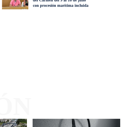
del Carmen del 9 al 16 de julio
con procesión marítima incluida
ÓN