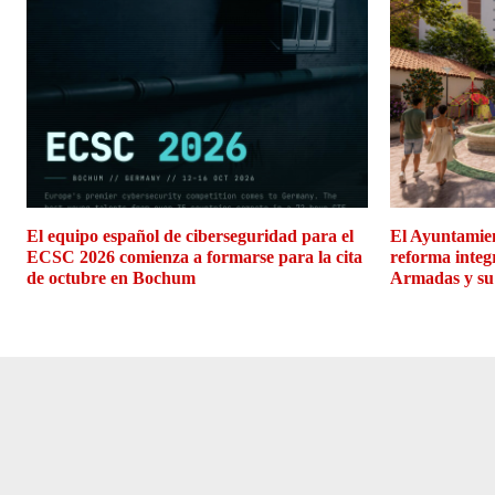
El equipo español de ciberseguridad para el
El Ayuntamien
ECSC 2026 comienza a formarse para la cita
reforma integ
de octubre en Bochum
Armadas y su