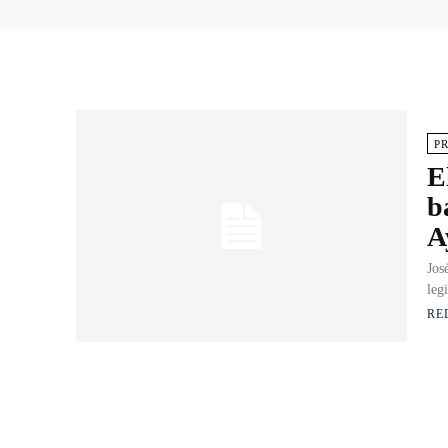
P
E
b
A
Jos
leg
RE