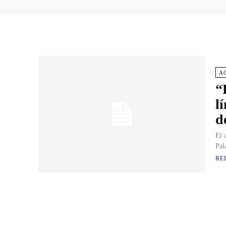
A
“
l
d
El 
Pal
RE